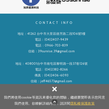
CONTACT INFO
地址：41262 台中市大里區德芳路二段106號1樓
電話：(04)2407-9439
電話：0966-703-839
信箱：39sunrise.39@gmail.com
地址：408001台中市南屯區黎明路一段37巷126號
電話 : (04)2382-8266
傳真：(04)2406-6093
信箱：jeff46573@gmail.com
×
Copyright ©
旭昇能源科技有限公司
All Rights Reserved.
隱私權政策
我們將使用cookie等資訊來優化您的體驗，繼續瀏覽即表示您同意
網頁設計
│ 新視野
我們使用。欲瞭解詳細內容，請詳閱
隱私權保護政策