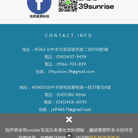
CONTACT INFO
地址：41262 台中市大里區德芳路二段106號1樓
電話：(04)2407-9439
電話：0966-703-839
信箱：39sunrise.39@gmail.com
地址：408001台中市南屯區黎明路一段37巷126號
電話 : (04)2382-8266
傳真：(04)2406-6093
信箱：jeff46573@gmail.com
×
Copyright ©
旭昇能源科技有限公司
All Rights Reserved.
隱私權政策
我們將使用cookie等資訊來優化您的體驗，繼續瀏覽即表示您同意
網頁設計
│ 新視野
我們使用。欲瞭解詳細內容，請詳閱
隱私權保護政策